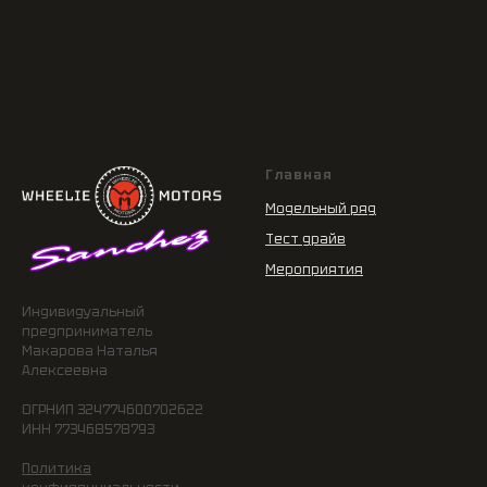
Главная
Модельный ряд
Тест драйв
Мероприятия
Индивидуальный
предприниматель
Макарова Наталья
Алексеевна
ОГРНИП 324774600702622
ИНН 773468578793
Политика