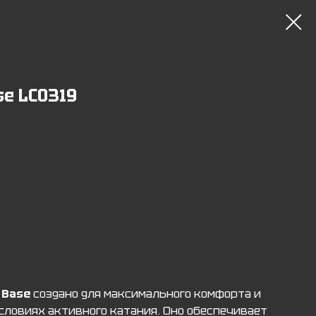
se LC0319
 Base
создано для максимального комфорта и
словиях активного катания. Оно обеспечивает