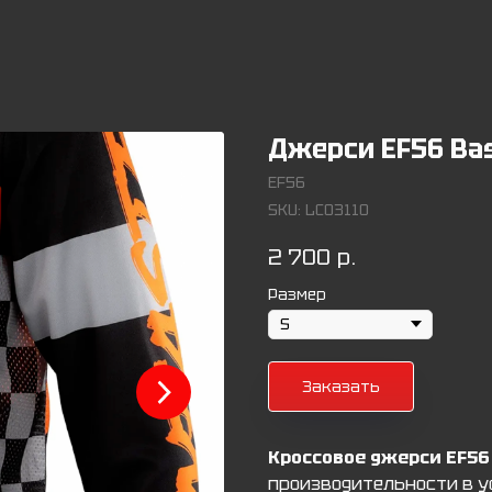
Джерси EF56 Ba
EF56
SKU:
LC03110
2 700
р.
Размер
Заказать
Кроссовое джерси EF56
производительности в у