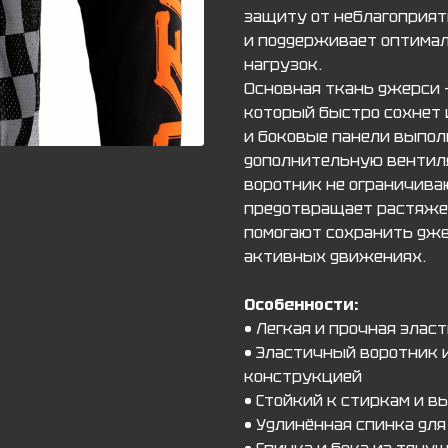
защиту от неблагоприят
и поддерживает оптима
нагрузок.
Основная ткань джерси —
который быстро сохнет 
и боковые панели выпол
дополнительную вентил
воротник не ограничива
предотвращает растяжен
помогают сохранить дже
активных движениях.
Особенности:
• Легкая и прочная элас
• Эластичный воротник 
конструкцией
• Стойкий к стиркам и 
• Удлинённая спинка дл