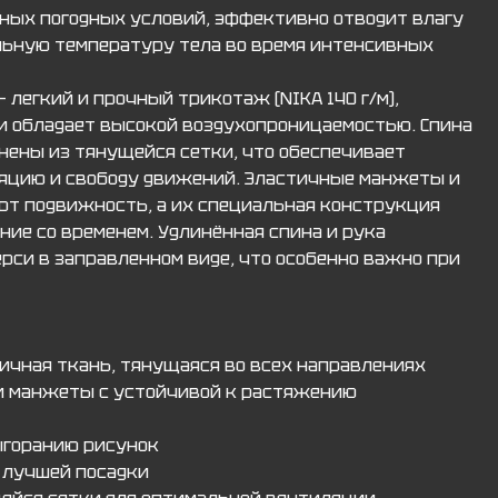
ных погодных условий, эффективно отводит влагу
льную температуру тела во время интенсивных
 легкий и прочный трикотаж (NIKA 140 г/м),
и обладает высокой воздухопроницаемостью. Спина
нены из тянущейся сетки, что обеспечивает
яцию и свободу движений. Эластичные манжеты и
ют подвижность, а их специальная конструкция
ие со временем. Удлинённая спина и рука
рси в заправленном виде, что особенно важно при
тичная ткань, тянущаяся во всех направлениях
и манжеты с устойчивой к растяжению
выгоранию рисунок
я лучшей посадки