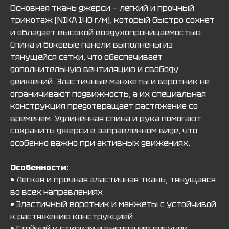
Основная ткань джерси — легкий и прочный
трикотаж (NIKA 140 г/м), который быстро сохнет
и обладает высокой воздухопроницаемостью.
Спина и боковые панели выполнены из
тянущейся сетки, что обеспечивает
дополнительную вентиляцию и свободу
движений. Эластичные манжеты и воротник не
ограничивают подвижность, а их специальная
конструкция предотвращает растяжение со
временем. Удлинённая спина и рука помогают
сохранить джерси в заправленном виде, что
особенно важно при активных движениях.
Особенности:
• Легкая и прочная эластичная ткань, тянущаяся
во всех направлениях
• Эластичный воротник и манжеты с устойчивой
к растяжению конструкцией
• Стойкий к стиркам и выгоранию рисунок