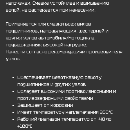
нагрузках. Смазка устойчива к вымыванию
водой, не растекается при нанесении.
Применяется для смазки всех видов
подшипников, направляющих, шестерней и
других узлов автомобиля/мотоцикла,
подверженных высокой нагрузке.
Нанести согласно рекомендациям производителя
узлов.
Обеспечивает безотказную работу
подшипников и других узлов
Обладает высокими противоизносными и
противозадирными свойствами
Защищает от коррозии
Имеет температуру каплепадения 350°С
Рабочий диапазон температур от -40 до
+180°С