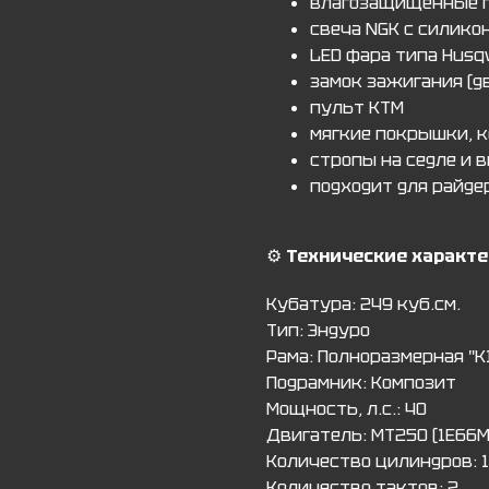
влагозащищённые п
свеча NGK с силик
LED фара типа Husq
замок зажигания (
пульт KTM
мягкие покрышки, к
стропы на седле и 
подходит для райдер
⚙️
Технические характе
Кубатура: 249 куб.см.
Тип: Эндуро
Рама: Полноразмерная "К
Подрамник: Композит
Мощность, л.с.: 40
Двигатель: MT250 (1E66
Количество цилиндров: 1
Количество тактов: 2