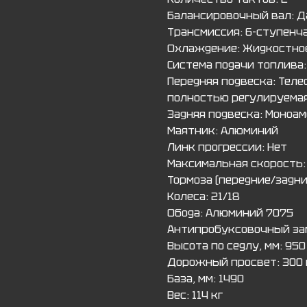
Балансировочный вал: Д
Трансмиссия: 6-ступенча
Охлаждение: Жидкостно
Система подачи топлива
Передняя подвеска: Теле
полностью регулируема
Задняя подвеска: Моноа
Маятник: Алюминий
Линк прогрессии: Нет
Максимальная скорость:
Тормоза (передние/задни
Колеса: 21/18
Обода: Алюминий 7075
Антипробуксовочный за
Высота по седлу, мм: 950
Дорожный просвет: 300
База, мм: 1490
Вес: 114 кг