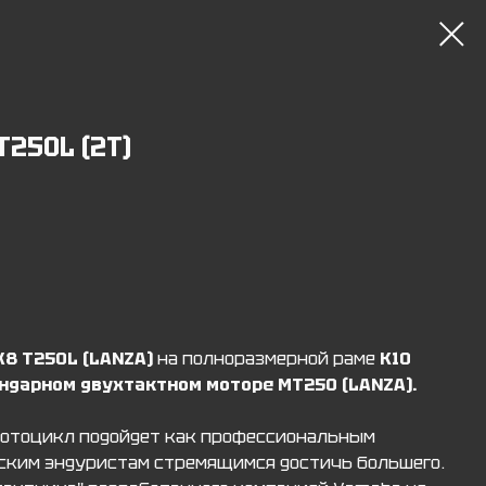
250L (2T)
8 T250L (LANZA)
на полноразмерной раме
К10
ндарном двухтактном моторе МТ250 (LANZA).
мотоцикл подойдет как профессиональным
ским эндуристам стремящимся достичь большего.