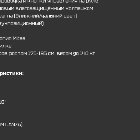
роводка и кнопки управления на руле
оновым влагозащищённым колпачком
varna (ближний/дальний свет)
двухпозиционный)
опия Mitas
вилке
ов ростом 175-195 см, весом до 140 кг
ристики:
10"
MM LANZA)