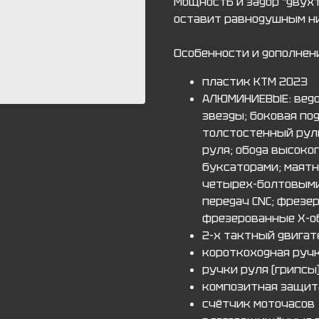
Мощность и задор "двух
оставит равнодушным ни
Особенности и дополнен
пластик KTM 2023
АЛЮМИНИЕВЫЕ: ведо
звезды; боковая по
толстостенный рул
руля; обода высоко
буксаторами; маятн
четырех-болтовыми
передач CNC; фрезе
фрезерованные Х-о
2-х тактный двигат
короткоходная ручк
ручки руля (грипсы)
композитная защит
счётчик моточасов