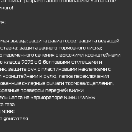
тактника" разработанного компанией Yamaha не
кого!
ия:
мая звезда; защита радиаторов; защита ведущей
дставка; защита заднего тормозного диска;
ь переменного сечения с высокими кронштейнами
го класса 7075 с 6-болтовыми ступицами и
ик; защита рук с пластиковыми накладками с
 кронштейнами к рулю; лапка переключения
рованные складные рычаги тормоза/сцепления;
бразные траверсы передней вилки
ель Lanza на карбюраторе NIBBI PWN38
а газа
 NIBBI
а двигателя