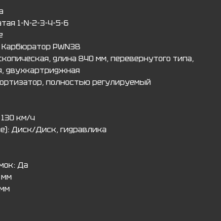
а
тая 1-N-2-3-4-5-6
е
: Карбюратор PWN38
скопическая, длина 840 мм, перевернутого типа,
я, двухкартриджная
мортизатор, полностью регулируемый
 130 км/ч
е): Диск/Диск, гидравлика
мок: Да
 мм
 мм