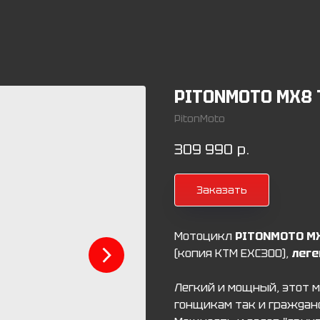
PITONMOTO MX8 T
PitonMoto
309 990
р.
Заказать
Мотоцикл
PITONMOTO MX
(копия КТМ ЕХС300),
леге
Легкий и мощный, этот 
гонщикам так и граждан