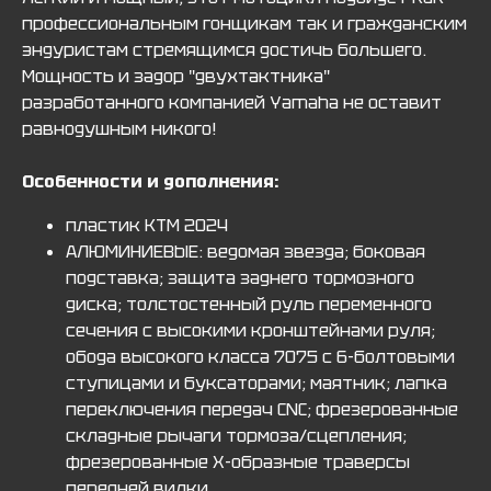
профессиональным гонщикам так и гражданским
эндуристам стремящимся достичь большего.
Мощность и задор "двухтактника"
разработанного компанией Yamaha не оставит
равнодушным никого!
Особенности и дополнения:
пластик KTM 2024
АЛЮМИНИЕВЫЕ: ведомая звезда; боковая
подставка; защита заднего тормозного
диска; толстостенный руль переменного
сечения с высокими кронштейнами руля;
обода высокого класса 7075 с 6-болтовыми
ступицами и буксаторами; маятник; лапка
переключения передач CNC; фрезерованные
складные рычаги тормоза/сцепления;
фрезерованные Х-образные траверсы
передней вилки