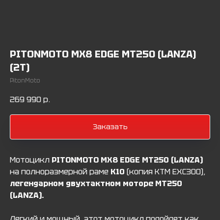
PITONMOTO MX8 EDGE MT250 (LANZA)
(2T)
PitonMoto
269 990
р.
Заказать
Мотоцикл
PITONMOTO MX8 EDGE MT250 (LANZA)
на полноразмерной раме
К10
(копия КТМ ЕХС300),
легендарном двухтактном моторе МТ250
(LANZA).
Легкий и мощный, этот мотоцикл подойдет как