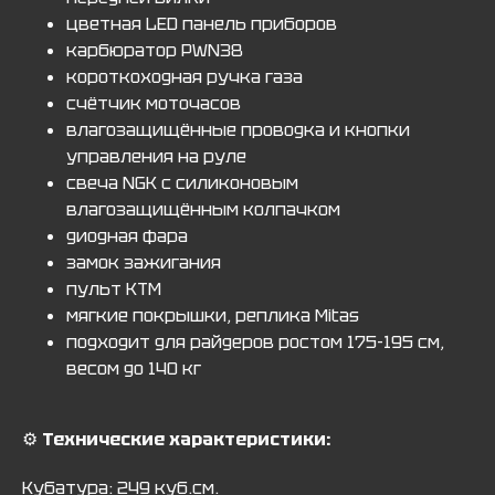
цветная LED панель приборов
карбюратор PWN38
короткоходная ручка газа
счётчик моточасов
влагозащищённые проводка и кнопки
управления на руле
свеча NGK с силиконовым
влагозащищённым колпачком
диодная фара
замок зажигания
пульт KTM
мягкие покрышки, реплика Mitas
подходит для райдеров ростом 175-195 см,
весом до 140 кг
⚙️
Технические характеристики:
Кубатура: 249 куб.см.