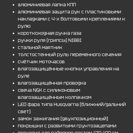
алюминиевая лапка КПП
алюминиевая защита рук с пластиковыми
накладками с 4-х болтовыми креплениями к
рулю
короткоходная ручка газа
ручки руля (грипсы) NIBBI
стальной маятник
толстостенный руль переменного сечения
счётчик моточасов
влагозащищённые кнопки управления на
руле
влагозащищённая проводка
свеча NGK с силиконовым
влагозащищённым колпачком
LED фара типа Husqvarna (ближний/дальний
свет)
замок зажигания (двухпозиционный)
покрышки с развитыми грунтозацепами
подходит для райдеров ростом 170-190 см,