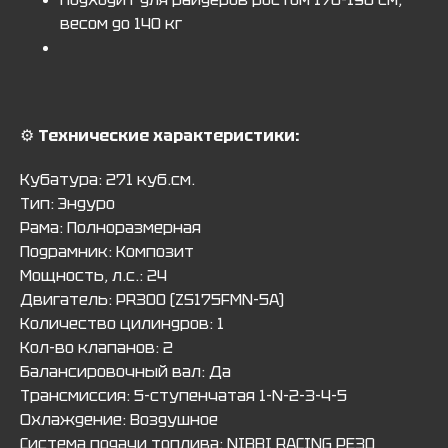
весом до 140 кг
⚙️
Технические характеристики:
Кубатура: 271 куб.см.
Тип: Эндуро
Рама: Полноразмерная
Подрамник: Композит
Мощность, л.с.: 24
Двигатель: PR300 (ZS175FMN-5A)
Количество цилиндров: 1
Кол-во клапанов: 2
Балансировочный вал: Да
Трансмиссия: 5-ступенчатая 1-N-2-3-4-5
Охлаждение: Воздушное
Система подачи топлива: NIВВI RАСING РЕ30