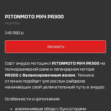
PITONMOTO MX4 PR300
PitonMoto
149 990
р.
Заказать
Софт эндуро мотоцикл
PITONMOTO MX4 PR300
на
полноразмерной раме и легендарном моторе
PR300 с балансировочным валом.
Техника
отлично подойдет для рослых райдеров
начинающих свой увлекательный путь в эндуро.
Особенности и дополнения:
алюминиевые обода с буксаторами