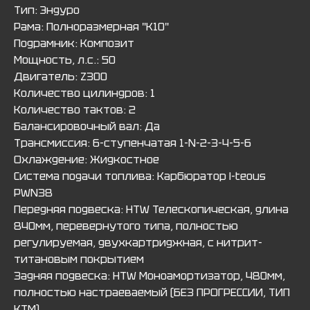
Тип: Эндуро
Рама: Полноразмерная "К10"
Подрамник: Композит
Мощность, л.с.: 50
Двигатель: Z300
Количество цилиндров: 1
Количество тактов: 2
Балансировочный вал: Да
Трансмиссия: 6-ступенчатая 1-N-2-3-4-5-6
Охлаждение: Жидкостное
Система подачи топлива: Карбюратор l-teous
PWN38
Передняя подвеска: HTW Телескопическая, длина
840мм, перевернутого типа, полностью
регулируемая, двухкартриджная, с нитрит-
титановым покрытием
Задняя подвеска: HTW Моноамортизатор, 480мм,
полностью настраеваемый (БЕЗ ПРОГРЕССИИ, ТИП
KTM)