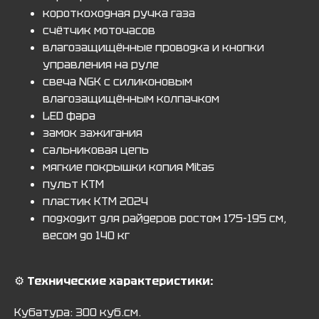
короткоходная ручка газа
счётчик моточасов
влагозащищённые проводка и кнопки
управления на руле
свеча NGK с силиконовым
влагозащищённым колпачком
LED фара
замок зажигания
сальниковая цепь
мягкие покрышки копия Mitas
пульт KTM
пластик KTM 2024
подходит для райдеров ростом 175-195 см,
весом до 140 кг
⚙️
Технические характеристики:
Кубатура: 300 куб.см.