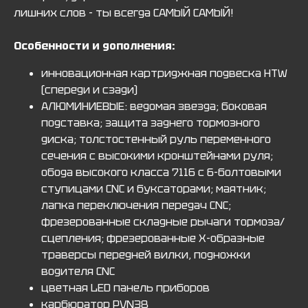
лишних слов - ты всегда САМЫЙ САМЫЙ!
Особенности и дополнения:
инновационная картриджная подвеска HTW
(спереди и сзади)
АЛЮМИНИЕВЫЕ: ведомая звезда; боковая
подставка; защита заднего тормозного
диска; толстостенный руль переменного
сечения с высокими кронштейнами руля;
обода высокого класса 7116 с 6-болтовыми
ступицами CNC и буксаторами; маятник;
лапка переключения передач CNC;
фрезерованные складные рычаги тормоза/
сцепления; фрезерованные Х-образные
траверсы передней вилки, подножки
водителя CNC
цветная LED панель приборов
карбюратор PVN38