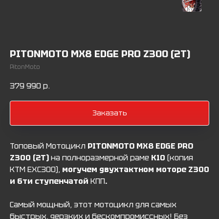
PITONMOTO MX8 EDGE PRO Z300 (2T)
PitonMoto
379 990
р.
Заказать
Топовый Мотоцикл
PITONMOTO MX8 EDGE PRO
Z300 (2T)
на полноразмерной раме
К10
(копия
КТМ ЕХС300),
могучем двухтактном моторе Z300
и 6ти ступенчатой
КПП
.
Самый мощный, этот мотоцикл для самых
быстрых, дерзких и бескомпромиссных! Без