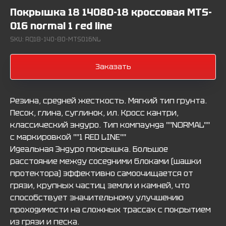
Покрышка 18 14080-18 кроссовая MTS-
016 normal 1 red line
SKU:
RQ18-140-80-MTS016NL
Заказать
Резина, средней жесткость. Мягкий тип грунта.
Песок, глина, суглинок, ил. Кросс кантри,
классический эндуро. Тип компаунда ""NORMAL""
с маркировкой ""1 RED LINE""
Идеальная Эндуро покрышка. Большое
расстояние между соседними блоками (шашки
протектора) эффективно самоочищается от
грязи, крупных частиц земли и камней, что
способствует значительному улучшению
проходимости на сложных трассах с покрытием
из грязи и песка.