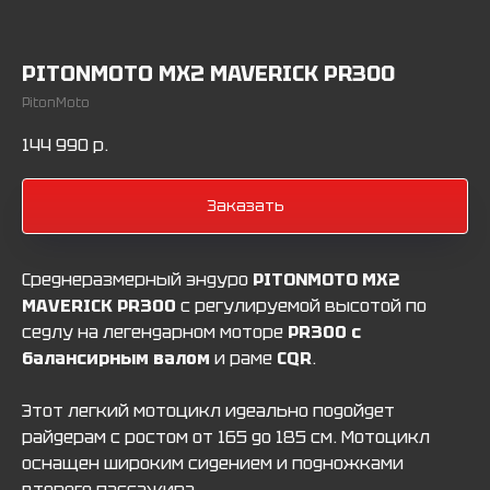
PITONMOTO MX2 MAVERICK PR300
PitonMoto
144 990
р.
Заказать
Среднеразмерный эндуро
PITONMOTO MX2
MAVERICK PR300
с регулируемой высотой по
седлу на легендарном моторе
PR300 с
балансирным валом
и раме
CQR
.
Этот легкий мотоцикл идеально подойдет
райдерам с ростом от 165 до 185 см. Мотоцикл
оснащен широким сидением и подножками
второго пассажира.