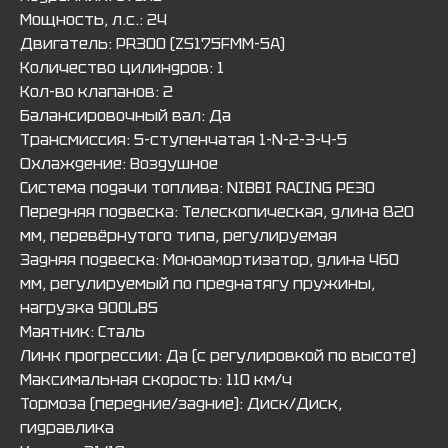
Мощность, л.с.: 24
Двигатель: PR300 (ZS175FMM-5A)
Количество цилиндров: 1
Кол-во клапанов: 2
Балансировочный вал: Да
Трансмиссия: 5-ступенчатая 1-N-2-3-4-5
Охлаждение: Воздушное
Система подачи топлива: NIВВI RАСING РЕ30
Передняя подвеска: Телескопическая, длина 820
мм, перевёрнутого типа, регулируемая
Задняя подвеска: Моноамортизатор, длина 460
мм, регулируемый по преднатягу пружины,
нагрузка 900LBS
Маятник: Сталь
Линк прогрессии: Да (с регулировкой по высоте)
Максимальная скорость: 110 км/ч
Тормоза (передние/задние): Диск/Диск,
гидравлика