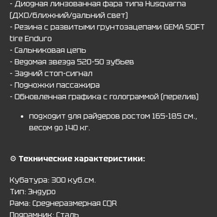
- Диодная линзованная фара типа Husqvarna
(ДХО/ближний/дальний свет)
- Резина с развитыми грунтозацепами GEMA SOFT
tire Enduro
- Сальниковая цепь
- Ведомая звезда 520-50 зубьев
- Задний стоп-сигнал
- Подножки пассажира
- Обновленная графика с голограммой (перелив)
подходит для райдеров ростом 165-185 см.,
весом до 140 кг.
⚙️
Технические характеристики:
Кубатура: 300 куб.см.
Тип: Эндуро
Рама: Среднеразмерная CQR
Подрамник: Сталь