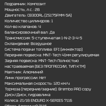
Подрамник: Композит
Мощность, л.с.: 28
Двигатель: CB300RL (ZS175FMM-5A)
Количество цилиндров: 1
Кол-во клапанов: 4
Балансировочный вал: Да
Трансмиссия: 5-ступенчатая 1-N-2-3-4-5
Охлаждение: Воздушное
Система подачи топлива: EFI (инжектор)
Передняя подвеска: MNT-Tech 41мм регулируемая
Задняя подвеска: МNТ-Тесh Полностью
настраеваемая (БЕЗ ПРОГРЕССИИ, ТИП KTM)
Маятник: Алюминий
Линк прогрессии: Нет
Максимальная скорость: 120 км/ч
Тормоза (передние/задние): Brembo PRO copy
Диск/Диск, гидравлика
Колеса: 21/18 ЕNDURО Х-SЕRIЕS 7116