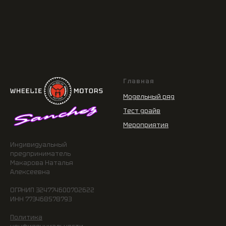
Главная
Модельный ряд
Тест драйв
Мероприятия
Индивидуальный
предприниматель
Макарова Наталья
Алексеевна
ОГРНИП 324774600702622
ИНН 773468578793
Политика