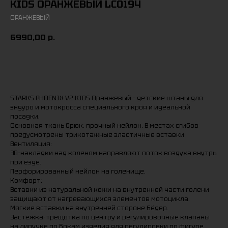
KIDS ОРАНЖЕВЫЙ LC0194
ОРАНЖЕВЫЙ
6990,00
р.
Заказать
STARKS PHOENIX V2 KIDS Оранжевый - детские штаны для
эндуро и мотокросса специального кроя и идеальной
посадки.
Основная ткань брюк: прочный нейлон. В местах сгибов
предусмотрены трикотажные эластичные вставки
Вентиляция:
3D-накладки над коленом направляют поток воздуха внутрь
при езде.
Перфорированный нейлон на голенище.
Комфорт:
Вставки из натуральной кожи на внутренней части голени
защищают от нагревающихся элементов мотоцикла.
Мягкие вставки на внутренней стороне бёдер.
Застёжка-трещотка по центру и регулировочные клапаны
на липучке по бокам изделия для регулировки по фигуре.